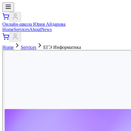
Онлайн-школа Юрия Айдарова
Home
Services
About
News
Home
Services
ЕГЭ Информатика