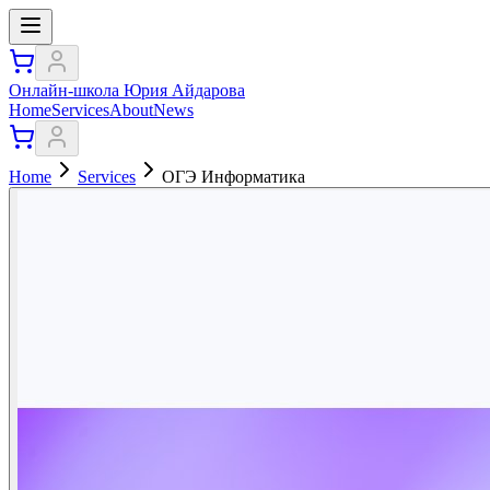
Онлайн-школа Юрия Айдарова
Home
Services
About
News
Home
Services
ОГЭ Информатика